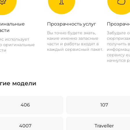
инальные
Прозрачность услуг
Прозрачн
асти
Вы точно будете знать,
Забудьте 
какие именно запасные
сюрпризах
с использует
части и работы входят в
получить 
о оригинальные
каждый сервисный пакет.
информац
сти
сервису ещ
начнутся р
гие модели
406
107
4007
Traveller