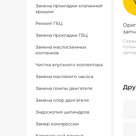
Замена прокладки клапанной
крышки
Ремонт ГБЦ
Ориг
запч
Замена прокладки ГБЦ
Серви
тольк
Замена маслосъемных
запча
колпачков
Чистка впускного коллектора
Замена масляного насоса
Дру
Замена помпы двигателя
Замена опор двигателя
Эндоскопия цилиндров
Замер компрессии
Капитальный ремонт