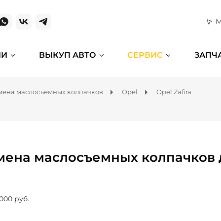
М
ИИ
ВЫКУП АВТО
СЕРВИС
ЗАПЧ
мена маслосъемных колпачков
Opel
Opel Zafira
мена маслосъемных колпачков дл
 000 руб.