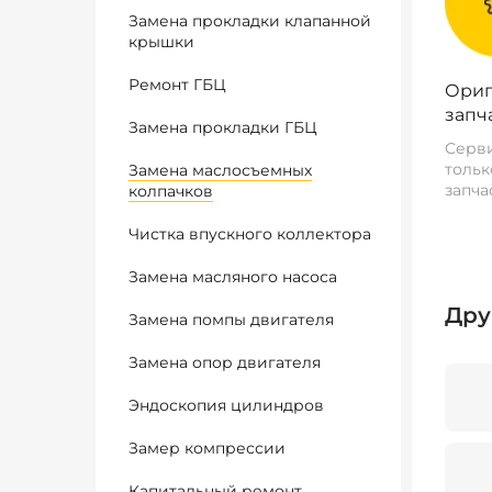
Замена прокладки клапанной
крышки
Ремонт ГБЦ
Ориг
запч
Замена прокладки ГБЦ
Серви
тольк
Замена маслосъемных
запча
колпачков
Чистка впускного коллектора
Замена масляного насоса
Дру
Замена помпы двигателя
Замена опор двигателя
Эндоскопия цилиндров
Замер компрессии
Капитальный ремонт