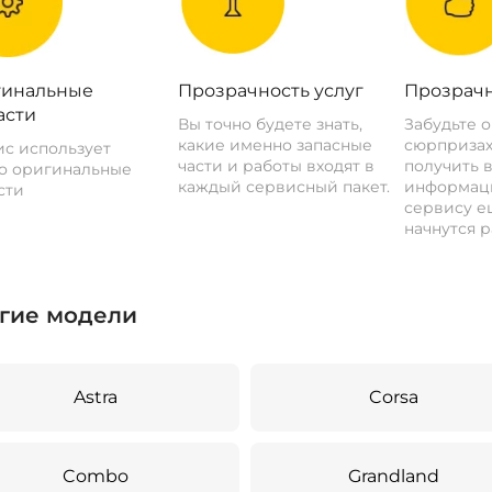
инальные
Прозрачность услуг
Прозрачн
асти
Вы точно будете знать,
Забудьте 
какие именно запасные
сюрпризах
с использует
части и работы входят в
получить 
о оригинальные
каждый сервисный пакет.
информац
сти
сервису ещ
начнутся р
гие модели
Astra
Corsa
Combo
Grandland