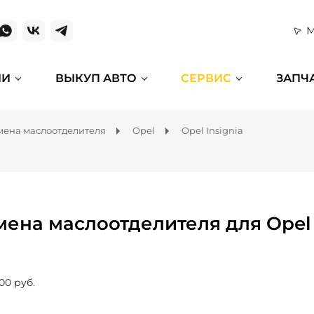
М
ИИ
ВЫКУП АВТО
СЕРВИС
ЗАПЧ
мена маслоотделителя
Opel
Opel Insignia
мена маслоотделителя для Opel 
00 руб.