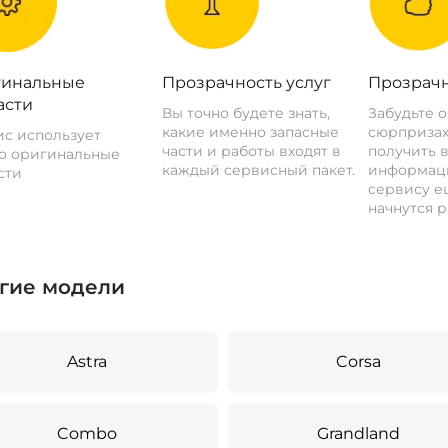
инальные
Прозрачность услуг
Прозрачн
асти
Вы точно будете знать,
Забудьте 
какие именно запасные
сюрпризах
с использует
части и работы входят в
получить 
о оригинальные
каждый сервисный пакет.
информац
сти
сервису ещ
начнутся р
гие модели
Astra
Corsa
Combo
Grandland