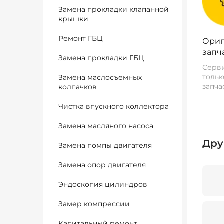
Замена прокладки клапанной
крышки
Ремонт ГБЦ
Ориг
запч
Замена прокладки ГБЦ
Серви
тольк
Замена маслосъемных
запча
колпачков
Чистка впускного коллектора
Замена масляного насоса
Дру
Замена помпы двигателя
Замена опор двигателя
Эндоскопия цилиндров
Замер компрессии
Капитальный ремонт