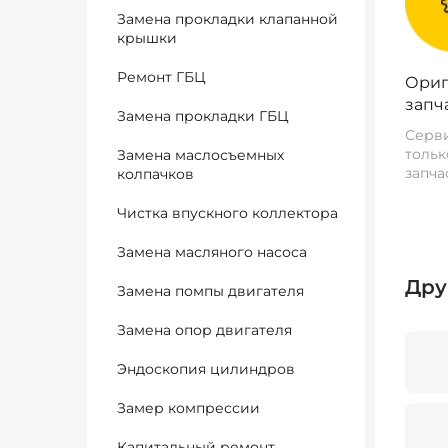
Замена прокладки клапанной
крышки
Ремонт ГБЦ
Ориг
запч
Замена прокладки ГБЦ
Серви
тольк
Замена маслосъемных
запча
колпачков
Чистка впускного коллектора
Замена масляного насоса
Дру
Замена помпы двигателя
Замена опор двигателя
Эндоскопия цилиндров
Замер компрессии
Капитальный ремонт