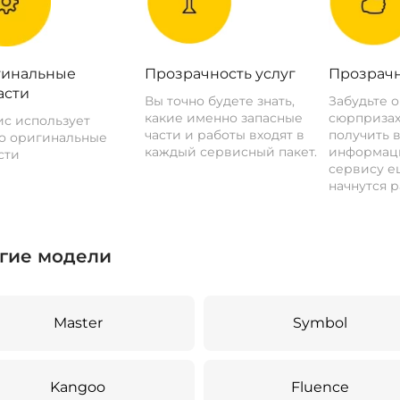
инальные
Прозрачность услуг
Прозрачн
асти
Вы точно будете знать,
Забудьте 
какие именно запасные
сюрпризах
с использует
части и работы входят в
получить 
о оригинальные
каждый сервисный пакет.
информац
сти
сервису ещ
начнутся р
гие модели
Master
Symbol
Kangoo
Fluence