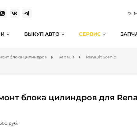
М
ИИ
ВЫКУП АВТО
СЕРВИС
ЗАПЧ
монт блока цилиндров
Renault
Renault Scenic
монт блока цилиндров для Renau
600 руб.