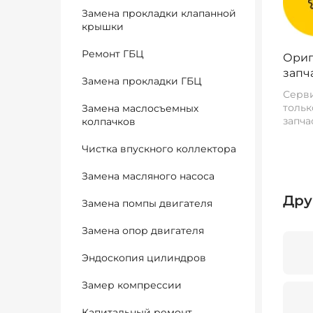
Замена прокладки клапанной
крышки
Ремонт ГБЦ
Ориг
запч
Замена прокладки ГБЦ
Серви
тольк
Замена маслосъемных
запча
колпачков
Чистка впускного коллектора
Замена масляного насоса
Дру
Замена помпы двигателя
Замена опор двигателя
Эндоскопия цилиндров
Замер компрессии
Капитальный ремонт