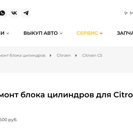
М
ИИ
ВЫКУП АВТО
СЕРВИС
ЗАПЧ
монт блока цилиндров
Citroen
Citroen C5
монт блока цилиндров для Citro
600 руб.