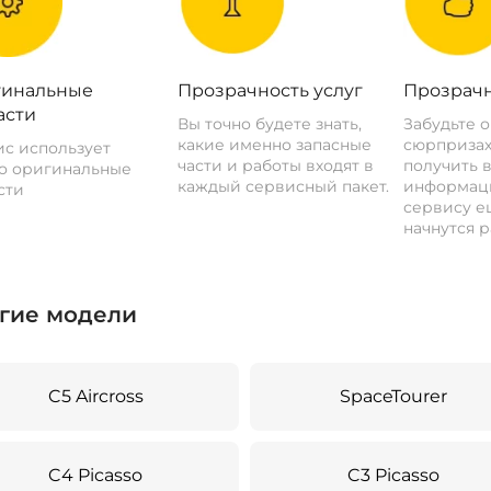
инальные
Прозрачность услуг
Прозрачн
асти
Вы точно будете знать,
Забудьте 
какие именно запасные
сюрпризах
с использует
части и работы входят в
получить 
о оригинальные
каждый сервисный пакет.
информац
сти
сервису ещ
начнутся р
гие модели
C5 Aircross
SpaceTourer
C4 Picasso
C3 Picasso