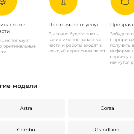
инальные
Прозрачность услуг
Прозрачн
асти
Вы точно будете знать,
Забудьте 
какие именно запасные
сюрпризах
с использует
части и работы входят в
получить 
о оригинальные
каждый сервисный пакет.
информац
сти
сервису ещ
начнутся р
гие модели
Astra
Corsa
Combo
Grandland