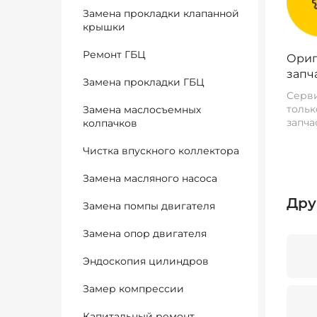
Замена прокладки клапанной
крышки
Ремонт ГБЦ
Ориг
запч
Замена прокладки ГБЦ
Серви
тольк
Замена маслосъемных
запча
колпачков
Чистка впускного коллектора
Замена масляного насоса
Дру
Замена помпы двигателя
Замена опор двигателя
Эндоскопия цилиндров
Замер компрессии
Капитальный ремонт