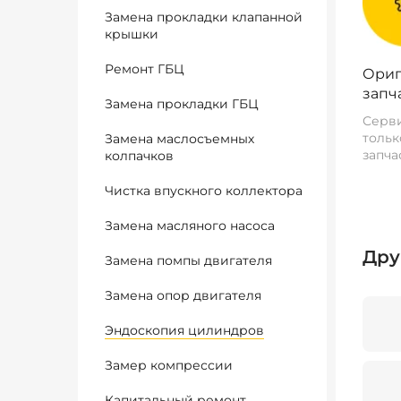
Замена прокладки клапанной
крышки
Ремонт ГБЦ
Ориг
запч
Замена прокладки ГБЦ
Серви
тольк
Замена маслосъемных
запча
колпачков
Чистка впускного коллектора
Замена масляного насоса
Дру
Замена помпы двигателя
Замена опор двигателя
Эндоскопия цилиндров
Замер компрессии
Капитальный ремонт