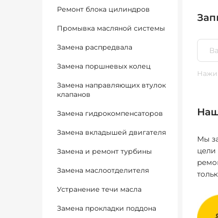
Ремонт блока цилиндров
Зап
Промывка масляной системы
Замена распредвала
Замена поршневых колец
Нажим
Замена направляющих втулок
клапанов
Наш
Замена гидрокомпенсаторов
Замена вкладышей двигателя
Мы за
цели
Замена и ремонт турбины
ремо
Замена маслоотделителя
толь
Устранение течи масла
Замена прокладки поддона