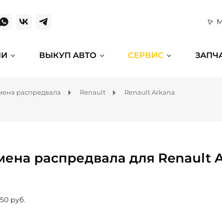
М
ИИ
ВЫКУП АВТО
СЕРВИС
ЗАПЧ
мена распредвала
Renault
Renault Arkana
мена распредвала для Renault 
150 руб.