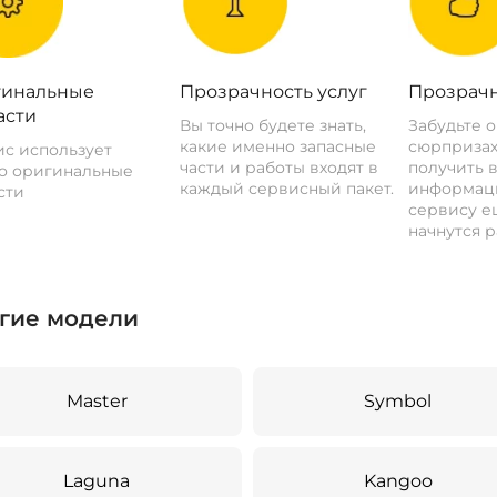
инальные
Прозрачность услуг
Прозрачн
асти
Вы точно будете знать,
Забудьте 
какие именно запасные
сюрпризах
с использует
части и работы входят в
получить 
о оригинальные
каждый сервисный пакет.
информац
сти
сервису ещ
начнутся р
гие модели
Master
Symbol
Laguna
Kangoo