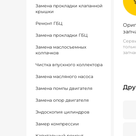
Замена прокладки клапанной
крышки
Ремонт ГБЦ
Ориг
запч
Замена прокладки ГБЦ
Серви
тольк
Замена маслосъемных
запча
колпачков
Чистка впускного коллектора
Замена масляного насоса
Дру
Замена помпы двигателя
Замена опор двигателя
Эндоскопия цилиндров
Замер компрессии
Капитальный ремонт