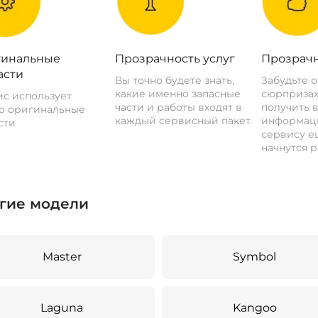
инальные
Прозрачность услуг
Прозрачн
асти
Вы точно будете знать,
Забудьте 
какие именно запасные
сюрпризах
с использует
части и работы входят в
получить 
о оригинальные
каждый сервисный пакет.
информац
сти
сервису ещ
начнутся р
гие модели
Master
Symbol
Laguna
Kangoo