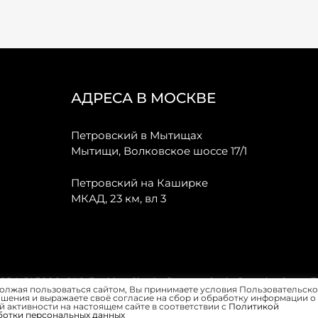
АДРЕСА В МОСКВЕ
Петровский в Мытищах
Мытищи, Волковское шоссе 17/1
Петровский на Каширке
МКАД, 23 км, вл 3
, JAECOO, GAC, Forthing, Citroёn, Peugeot, Opel и Renault в Санкт-
олжая пользоваться сайтом, Вы принимаете условия Пользовательско
шения и выражаете своё согласие на сбор и обработку информации о
 активности на настоящем сайте в соответствии с
Политикой
ботки персональных данных