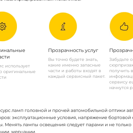
инальные
Прозрачность услуг
Прозрачн
асти
Вы точно будете знать,
Забудьте 
какие именно запасные
сюрпризах
с использует
части и работы входят в
получить 
о оригинальные
каждый сервисный пакет.
информац
сти
сервису ещ
начнутся р
есурс ламп головной и прочей автомобильной оптики ав
ров: эксплуатационные условия, напряжение бортовой с
. Менять лампы освещения следует парами и не только п
нии, мерцании.