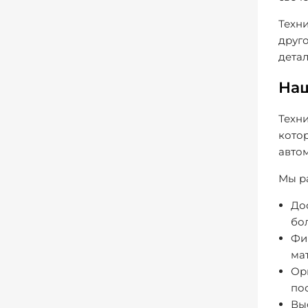
Техни
друг
детал
На
Техн
кото
автом
Мы р
До
бо
Фи
ма
Ор
по
Вы