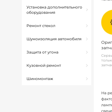
Установка дополнительного
оборудования
Ремонт стекол
Шумоизоляция автомобиля
Ориг
запч
Защита от угона
Серви
тольк
запча
Кузовной ремонт
Шиномонтаж
На р
факто
лампы
свече