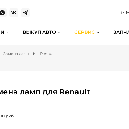
М
ИИ
ВЫКУП АВТО
СЕРВИС
ЗАПЧ
Замена ламп
Renault
мена ламп для Renault
00 руб.