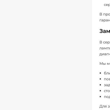
сер
В пр
гаран
Зам
В сер
ламп
диагн
Мы м
бли
по
за
ст
под
Для з