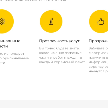
инальные
Прозрачность услуг
Прозрачн
асти
Вы точно будете знать,
Забудьте 
какие именно запасные
сюрпризах
с использует
части и работы входят в
получить 
о оригинальные
каждый сервисный пакет.
информац
сти
сервису ещ
начнутся р