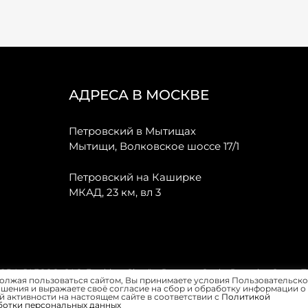
АДРЕСА В МОСКВЕ
Петровский в Мытищах
Мытищи, Волковское шоссе 17/1
Петровский на Каширке
МКАД, 23 км, вл 3
, JAECOO, GAC, Forthing, Citroёn, Peugeot, Opel и Renault в Санкт-
олжая пользоваться сайтом, Вы принимаете условия Пользовательско
шения и выражаете своё согласие на сбор и обработку информации о
 активности на настоящем сайте в соответствии с
Политикой
ботки персональных данных