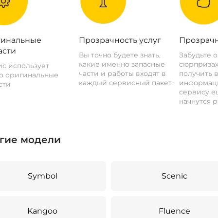
инальные
Прозрачность услуг
Прозрачн
асти
Вы точно будете знать,
Забудьте 
какие именно запасные
сюрпризах
с использует
части и работы входят в
получить 
о оригинальные
каждый сервисный пакет.
информац
сти
сервису ещ
начнутся р
гие модели
Symbol
Scenic
Kangoo
Fluence