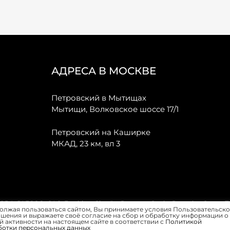
АДРЕСА В МОСКВЕ
Петровский в Мытищах
Мытищи, Волковское шоссе 17/1
Петровский на Каширке
МКАД, 23 км, вл 3
, JAECOO, GAC, Forthing, Citroёn, Peugeot, Opel и Renault в Санкт-
олжая пользоваться сайтом, Вы принимаете условия Пользовательско
шения и выражаете своё согласие на сбор и обработку информации о
 активности на настоящем сайте в соответствии с
Политикой
ботки персональных данных