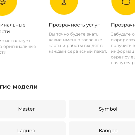
инальные
Прозрачность услуг
Прозрачн
асти
Вы точно будете знать,
Забудьте 
какие именно запасные
сюрпризах
с использует
части и работы входят в
получить 
о оригинальные
каждый сервисный пакет.
информац
сти
сервису ещ
начнутся р
гие модели
Master
Symbol
Laguna
Kangoo