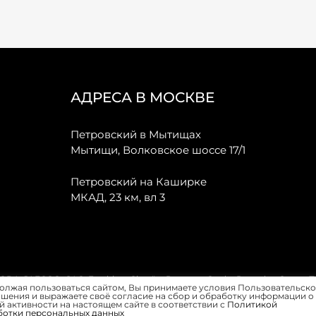
АДРЕСА В МОСКВЕ
Петровский в Мытищах
Мытищи, Волковское шоссе 17/1
Петровский на Каширке
МКАД, 23 км, вл 3
, JAECOO, GAC, Forthing, Citroёn, Peugeot, Opel и Renault в Санкт-
олжая пользоваться сайтом, Вы принимаете условия Пользовательско
шения и выражаете своё согласие на сбор и обработку информации о
 активности на настоящем сайте в соответствии с
Политикой
ботки персональных данных