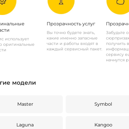
инальные
Прозрачность услуг
Прозрачн
асти
Вы точно будете знать,
Забудьте 
какие именно запасные
сюрпризах
с использует
части и работы входят в
получить 
о оригинальные
каждый сервисный пакет.
информац
сти
сервису ещ
начнутся р
гие модели
Master
Symbol
Laguna
Kangoo