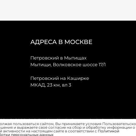
АДРЕСА В МОСКВЕ
Петровский в Мытищах
Мытищи, Волковское шоссе 17/1
Петровский на Каширке
МКАД, 23 км, вл 3
, JAECOO, GAC, Forthing, Citroёn, Peugeot, Opel и Renault в Санкт-
олжая пользоваться сайтом, Вы принимаете условия Пользовательско
шения и выражаете своё согласие на сбор и обработку информации о
 активности на настоящем сайте в соответствии с
Политикой
ботки персональных данных