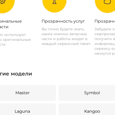
инальные
Прозрачность услуг
Прозрачн
асти
Вы точно будете знать,
Забудьте 
какие именно запасные
сюрпризах
с использует
части и работы входят в
получить 
о оригинальные
каждый сервисный пакет.
информац
сти
сервису ещ
начнутся р
гие модели
Master
Symbol
Laguna
Kangoo