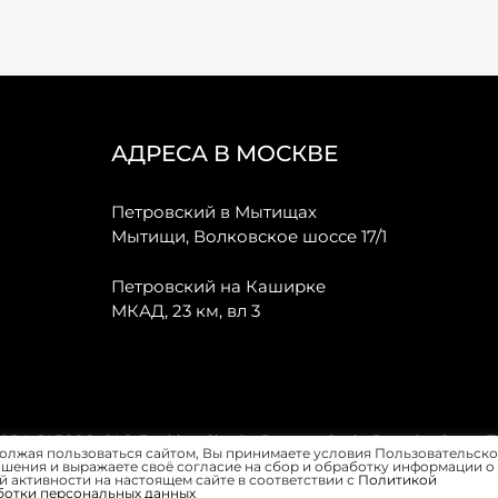
АДРЕСА В МОСКВЕ
Петровский в Мытищах
Мытищи, Волковское шоссе 17/1
Петровский на Каширке
МКАД, 23 км, вл 3
, JAECOO, GAC, Forthing, Citroёn, Peugeot, Opel и Renault в Санкт-
олжая пользоваться сайтом, Вы принимаете условия Пользовательско
шения и выражаете своё согласие на сбор и обработку информации о
 активности на настоящем сайте в соответствии с
Политикой
ботки персональных данных