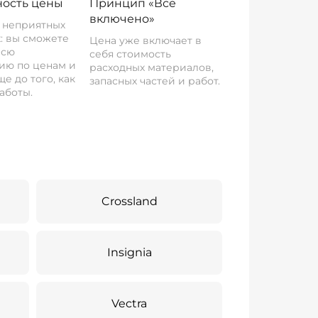
ость цены
Принцип «Все
включено»
о неприятных
: вы сможете
Цена уже включает в
всю
себя стоимость
ию по ценам и
расходных материалов,
е до того, как
запасных частей и работ.
аботы.
Crossland
Insignia
Vectra