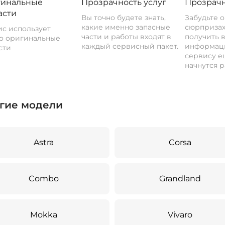
инальные
Прозрачность услуг
Прозрачн
асти
Вы точно будете знать,
Забудьте 
какие именно запасные
сюрпризах
с использует
части и работы входят в
получить 
о оригинальные
каждый сервисный пакет.
информац
сти
сервису ещ
начнутся р
гие модели
Astra
Corsa
Combo
Grandland
Mokka
Vivaro