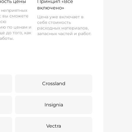
ость цены
Принцип «Все
включено»
о неприятных
: вы сможете
Цена уже включает в
всю
себя стоимость
ию по ценам и
расходных материалов,
е до того, как
запасных частей и работ.
аботы.
Crossland
Insignia
Vectra