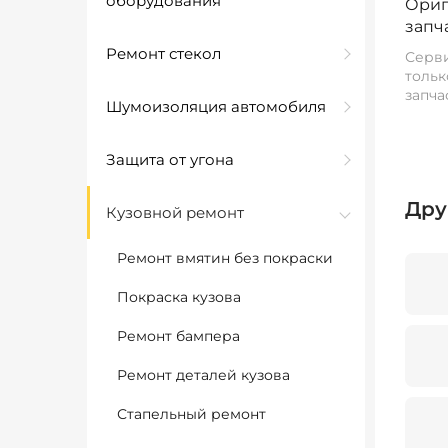
оборудования
Ориг
запч
Ремонт стекол
Серви
тольк
запча
Шумоизоляция автомобиля
Защита от угона
Дру
Кузовной ремонт
Ремонт вмятин без покраски
Покраска кузова
Ремонт бампера
Ремонт деталей кузова
Стапельный ремонт