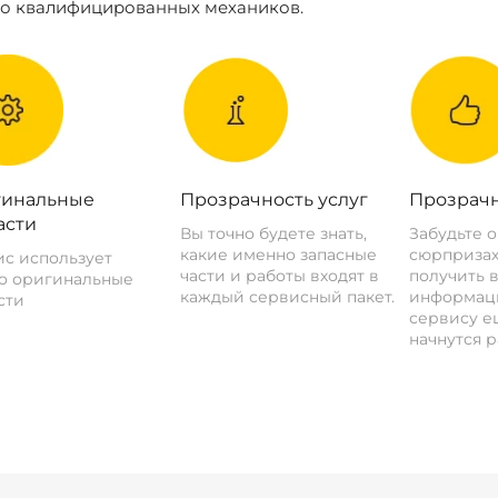
ко квалифицированных механиков.
инальные
Прозрачность услуг
Прозрачн
асти
Вы точно будете знать,
Забудьте 
какие именно запасные
сюрпризах
с использует
части и работы входят в
получить 
о оригинальные
каждый сервисный пакет.
информац
сти
сервису ещ
начнутся р