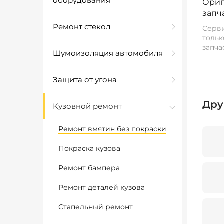
оборудования
Ориг
запч
Ремонт стекол
Серви
тольк
запча
Шумоизоляция автомобиля
Защита от угона
Дру
Кузовной ремонт
Ремонт вмятин без покраски
Покраска кузова
Ремонт бампера
Ремонт деталей кузова
Стапельный ремонт