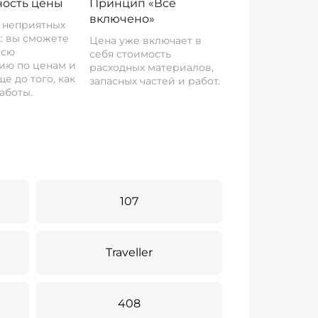
ость цены
Принцип «Все
включено»
о неприятных
: вы сможете
Цена уже включает в
всю
себя стоимость
ию по ценам и
расходных материалов,
е до того, как
запасных частей и работ.
аботы.
107
Traveller
408