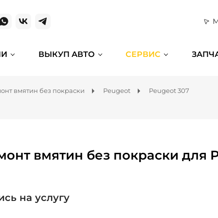
М
ИИ
ВЫКУП АВТО
СЕРВИС
ЗАПЧ
онт вмятин без покраски
Peugeot
Peugeot 307
монт вмятин без покраски для 
ись на услугу