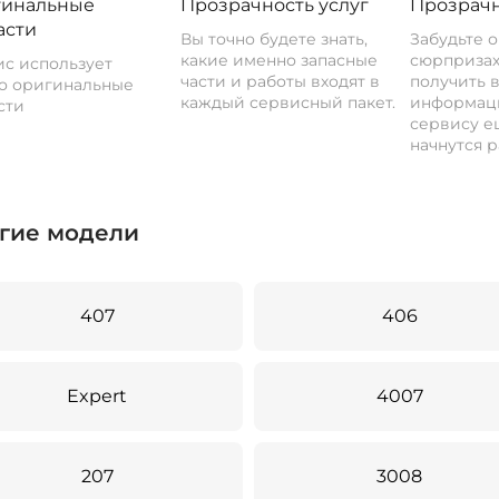
инальные
Прозрачность услуг
Прозрачн
асти
Вы точно будете знать,
Забудьте 
какие именно запасные
сюрпризах
с использует
части и работы входят в
получить 
о оригинальные
каждый сервисный пакет.
информац
сти
сервису ещ
начнутся р
гие модели
407
406
Expert
4007
207
3008