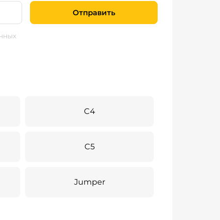
Отправить
нных
C4
C5
Jumper