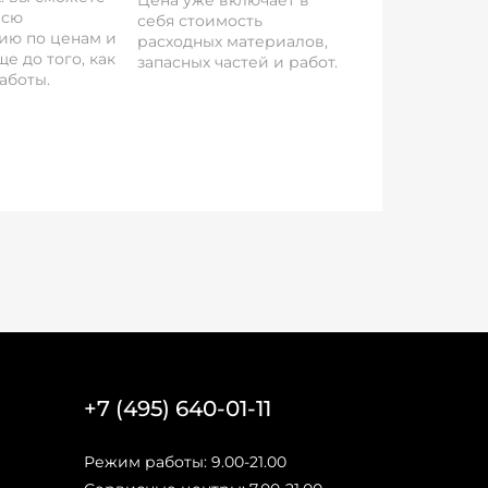
Цена уже включает в
всю
себя стоимость
ию по ценам и
расходных материалов,
е до того, как
запасных частей и работ.
аботы.
+7 (495) 640-01-11
Режим работы: 9.00-21.00