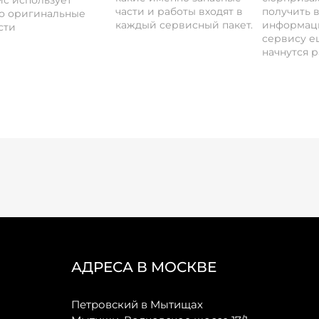
с использует
части и работы входят в
получить 
о оригинальные
каждый сервисный пакет.
информац
сти
сервису ещ
начнутся р
АДРЕСА В МОСКВЕ
Петровский в Мытищах