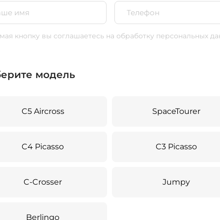
ая кнопку вы соглашаетесь
на обработку персональных да
ерите модель
C5 Aircross
SpaceTourer
C4 Picasso
C3 Picasso
C-Crosser
Jumpy
Berlingo