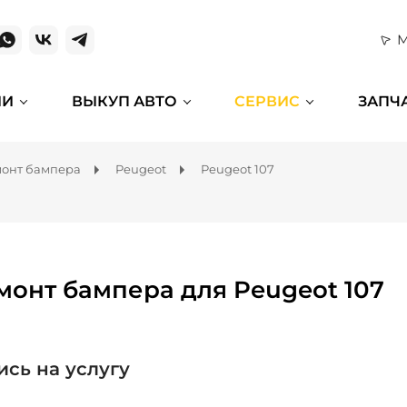
М
ИИ
ВЫКУП АВТО
СЕРВИС
ЗАПЧ
онт бампера
Peugeot
Peugeot 107
монт бампера для Peugeot 107
ись на услугу