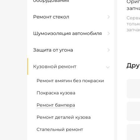
оборудования
Ориг
запч
Ремонт стекол
Серви
тольк
запча
Шумоизоляция автомобиля
Защита от угона
Дру
Кузовной ремонт
Ремонт вмятин без покраски
Покраска кузова
Ремонт бампера
Ремонт деталей кузова
Стапельный ремонт