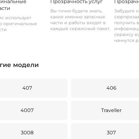
инальные
Прозрачность услуг
Прозрачн
асти
Вы точно будете знать,
Забудьте 
какие именно запасные
сюрпризах
с использует
части и работы входят в
получить 
о оригинальные
каждый сервисный пакет.
информац
сти
сервису ещ
начнутся р
гие модели
407
406
4007
Traveller
3008
307