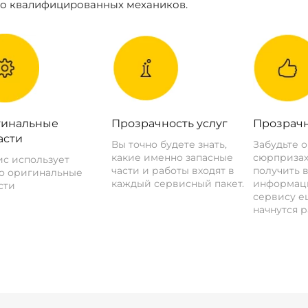
ко квалифицированных механиков.
инальные
Прозрачность услуг
Прозрачн
асти
Вы точно будете знать,
Забудьте 
какие именно запасные
сюрпризах
с использует
части и работы входят в
получить 
о оригинальные
каждый сервисный пакет.
информац
сти
сервису ещ
начнутся р