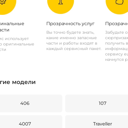
инальные
Прозрачность услуг
Прозрачн
асти
Вы точно будете знать,
Забудьте 
какие именно запасные
сюрпризах
с использует
части и работы входят в
получить 
о оригинальные
каждый сервисный пакет.
информац
сти
сервису ещ
начнутся р
гие модели
406
107
4007
Traveller