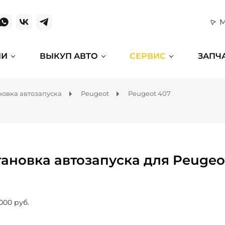
М
ИИ
ВЫКУП АВТО
СЕРВИС
ЗАПЧ
новка автозапуска
Peugeot
Peugeot 407
тановка автозапуска для Peugeo
000 руб.