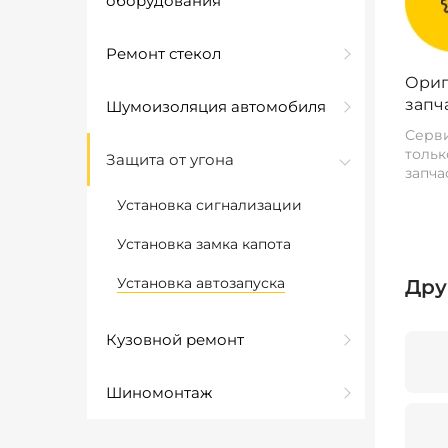
оборудования
Ремонт стекол
Ориг
запч
Шумоизоляция автомобиля
Серви
тольк
Защита от угона
запча
Установка сигнализации
Установка замка капота
Установка автозапуска
Дру
Кузовной ремонт
Шиномонтаж