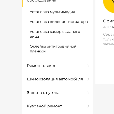
оборудования
Установка мультимедиа
Ориг
Установка видеорегистратора
запч
Установка камеры заднего
Серви
вида
тольк
запча
Оклейка антигравийной
пленкой
Ремонт стекол
Шумоизоляция автомобиля
Защита от угона
Кузовной ремонт