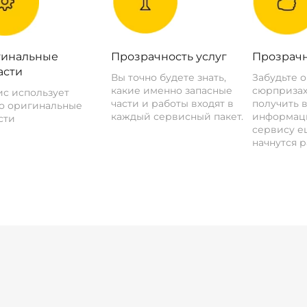
инальные
Прозрачность услуг
Прозрачн
асти
Вы точно будете знать,
Забудьте 
какие именно запасные
сюрпризах
с использует
части и работы входят в
получить 
о оригинальные
каждый сервисный пакет.
информац
сти
сервису ещ
начнутся р