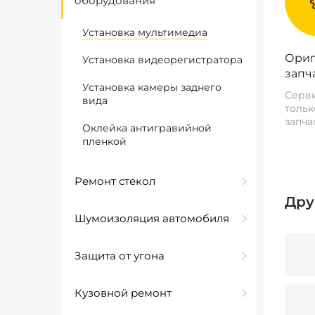
оборудования
Установка мультимедиа
Ориг
Установка видеорегистратора
запч
Установка камеры заднего
Серви
вида
тольк
запча
Оклейка антигравийной
пленкой
Ремонт стекол
Дру
Шумоизоляция автомобиля
Защита от угона
Кузовной ремонт