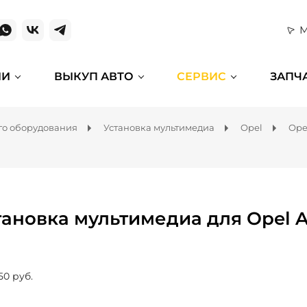
М
ИИ
ВЫКУП АВТО
СЕРВИС
ЗАПЧ
го оборудования
Установка мультимедиа
Opel
Opel
тановка мультимедиа для Opel A
50 руб.