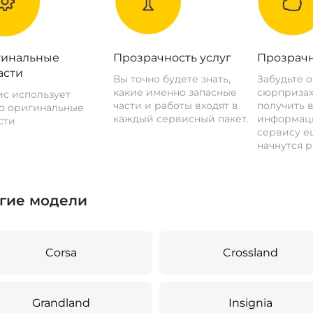
инальные
Прозрачность услуг
Прозрачн
асти
Вы точно будете знать,
Забудьте 
какие именно запасные
сюрпризах
с использует
части и работы входят в
получить 
о оригинальные
каждый сервисный пакет.
информац
сти
сервису ещ
начнутся р
гие модели
Corsa
Crossland
Grandland
Insignia