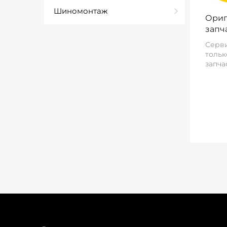
Шиномонтаж
Ориг
запч
Серви
тольк
запча