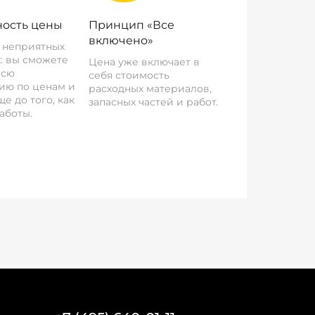
ость цены
Принцип «Все
включено»
о неприятных
: вы сможете
Цена уже включает в
всю
себя стоимость
ию по ценам и
расходных материалов,
е до того, как
запасных частей и работ.
аботы.