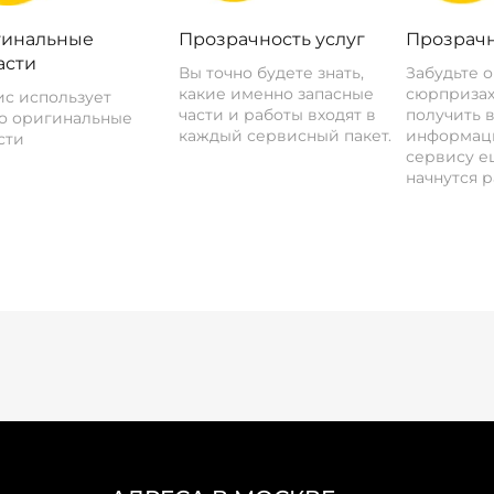
инальные
Прозрачность услуг
Прозрачн
асти
Вы точно будете знать,
Забудьте 
какие именно запасные
сюрпризах
с использует
части и работы входят в
получить 
о оригинальные
каждый сервисный пакет.
информац
сти
сервису ещ
начнутся р