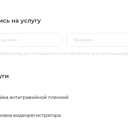
ись на услугу
ая кнопку вы соглашаетесь
на обработку персональных да
уги
йка антигравийной пленкой
новка видеорегистратора