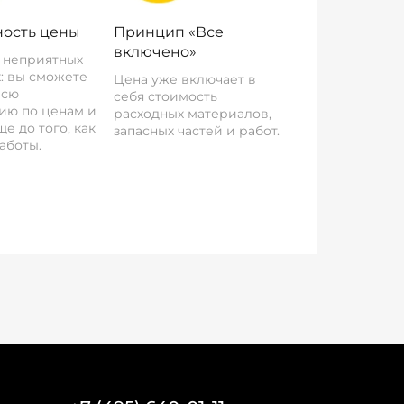
ость цены
Принцип «Все
включено»
о неприятных
: вы сможете
Цена уже включает в
всю
себя стоимость
ию по ценам и
расходных материалов,
е до того, как
запасных частей и работ.
аботы.