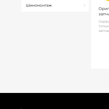
Шиномонтаж
Ориг
запч
Серви
тольк
запча