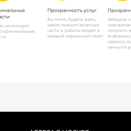
инальные
Прозрачность услуг
Прозрачн
асти
Вы точно будете знать,
Забудьте 
какие именно запасные
сюрпризах
с использует
части и работы входят в
получить 
о оригинальные
каждый сервисный пакет.
информац
сти
сервису ещ
начнутся р