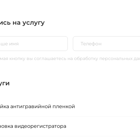
ись на услугу
ая кнопку вы соглашаетесь
на обработку персональных да
уги
йка антигравийной пленкой
новка видеорегистратора