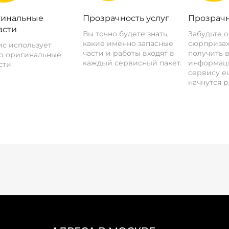
инальные
Прозрачность услуг
Прозрачн
асти
Вы точно будете знать,
Забудьте 
какие именно запасные
сюрпризах
с использует
части и работы входят в
получить 
о оригинальные
каждый сервисный пакет.
информац
сти
сервису ещ
начнутся р