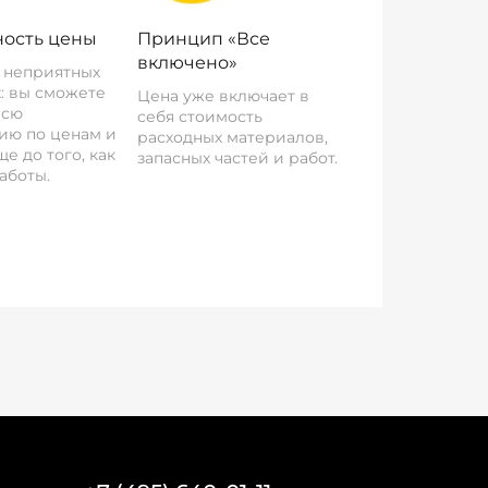
ость цены
Принцип «Все
включено»
о неприятных
: вы сможете
Цена уже включает в
всю
себя стоимость
ию по ценам и
расходных материалов,
е до того, как
запасных частей и работ.
аботы.