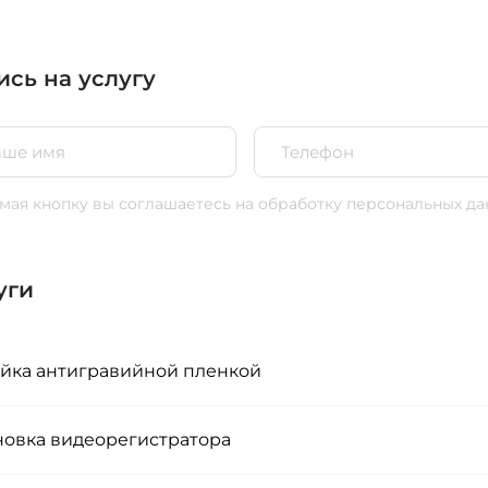
ись на услугу
ая кнопку вы соглашаетесь
на обработку персональных да
уги
йка антигравийной пленкой
новка видеорегистратора