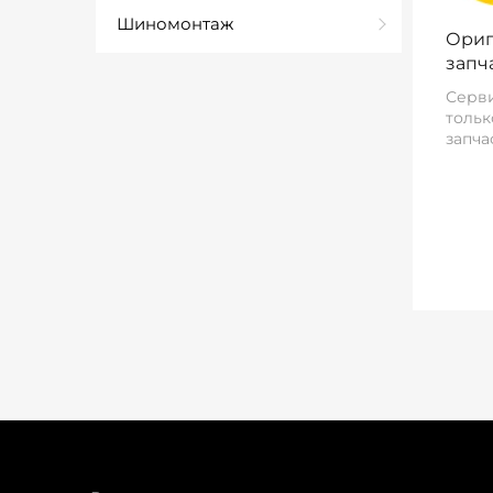
Шиномонтаж
Ориг
запч
Серви
тольк
запча