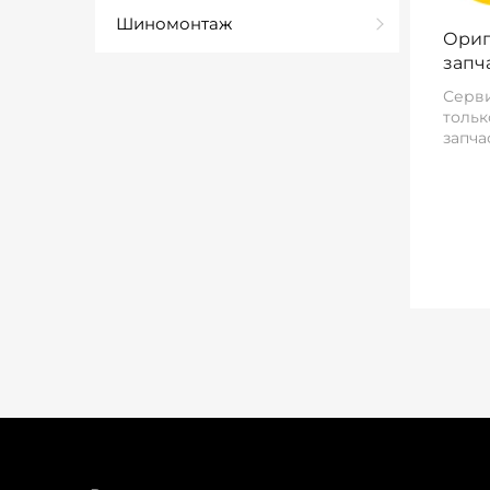
Шиномонтаж
Ориг
запч
Серви
тольк
запча