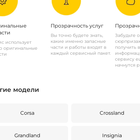
инальные
Прозрачность услуг
Прозрачн
асти
Вы точно будете знать,
Забудьте 
какие именно запасные
сюрпризах
с использует
части и работы входят в
получить 
о оригинальные
каждый сервисный пакет.
информац
сти
сервису ещ
начнутся р
гие модели
Corsa
Crossland
Grandland
Insignia