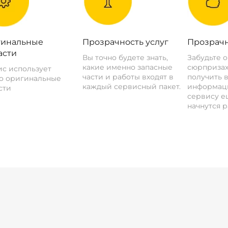
инальные
Прозрачность услуг
Прозрачн
асти
Вы точно будете знать,
Забудьте 
какие именно запасные
сюрпризах
с использует
части и работы входят в
получить 
о оригинальные
каждый сервисный пакет.
информац
сти
сервису ещ
начнутся р