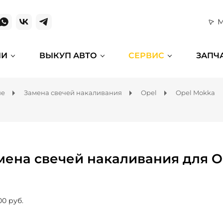
М
ИИ
ВЫКУП АВТО
СЕРВИС
ЗАПЧ
ие
Замена свечей накаливания
Opel
Opel Mokka
мена свечей накаливания для O
00 руб.