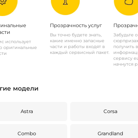
инальные
Прозрачность услуг
Прозрачн
асти
Вы точно будете знать,
Забудьте 
какие именно запасные
сюрпризах
с использует
части и работы входят в
получить 
о оригинальные
каждый сервисный пакет.
информац
сти
сервису ещ
начнутся р
гие модели
Astra
Corsa
Combo
Grandland