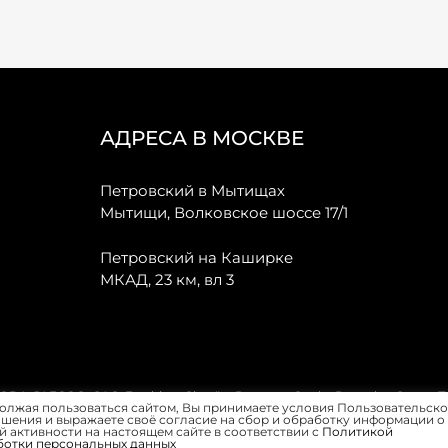
АДРЕСА В МОСКВЕ
Петровский в Мытищах
Мытищи, Волковское шоссе 17/1
Петровский на Каширке
МКАД, 23 км, вл 3
, JAECOO, GAC, Forthing, Citroёn, Peugeot, Opel и Renault в Санкт-
олжая пользоваться сайтом, Вы принимаете условия Пользовательско
шения и выражаете своё согласие на сбор и обработку информации о
 активности на настоящем сайте в соответствии с
Политикой
ботки персональных данных