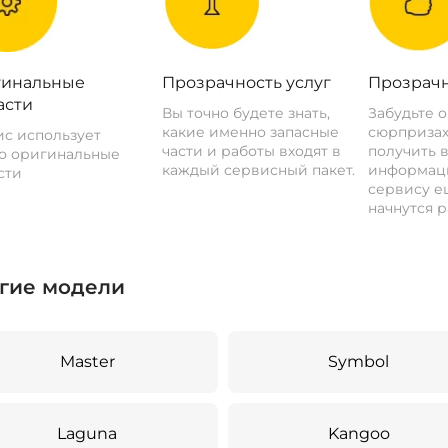
инальные
Прозрачность услуг
Прозрачн
асти
Вы точно будете знать,
Забудьте 
какие именно запасные
сюрпризах
с использует
части и работы входят в
получить 
о оригинальные
каждый сервисный пакет.
информац
сти
сервису ещ
начнутся р
гие модели
Master
Symbol
Laguna
Kangoo