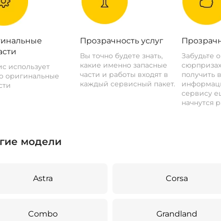
инальные
Прозрачность услуг
Прозрачн
асти
Вы точно будете знать,
Забудьте 
какие именно запасные
сюрпризах
с использует
части и работы входят в
получить 
о оригинальные
каждый сервисный пакет.
информац
сти
сервису ещ
начнутся р
гие модели
Astra
Corsa
Combo
Grandland