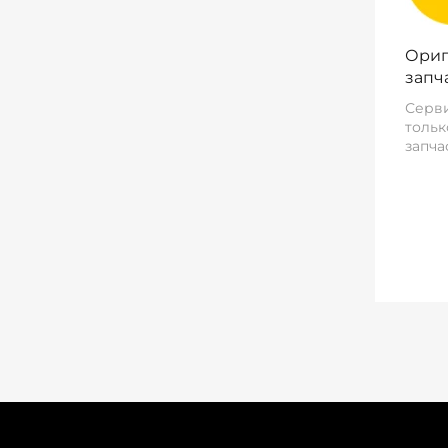
Ориг
запч
Серви
тольк
запча