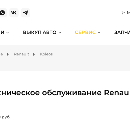
М
ИИ
ВЫКУП АВТО
СЕРВИС
ЗАПЧ
ие
Renault
Koleos
хническое обслуживание Renaul
 руб.