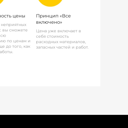
ость цены
Принцип «Все
включено»
о неприятных
: вы сможете
Цена уже включает в
всю
себя стоимость
ию по ценам и
расходных материалов,
е до того, как
запасных частей и работ.
аботы.