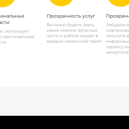
инальные
Прозрачность услуг
Прозрачн
асти
Вы точно будете знать,
Забудьте 
какие именно запасные
сюрпризах
с использует
части и работы входят в
получить 
о оригинальные
каждый сервисный пакет.
информац
сти
сервису ещ
начнутся р