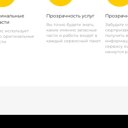
инальные
Прозрачность услуг
Прозрачн
асти
Вы точно будете знать,
Забудьте 
какие именно запасные
сюрпризах
с использует
части и работы входят в
получить 
о оригинальные
каждый сервисный пакет.
информац
сти
сервису ещ
начнутся р