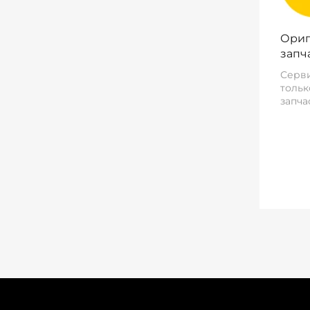
Ориг
запч
Серви
тольк
запча