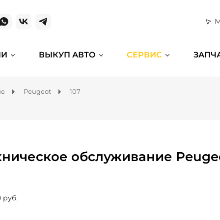
М
ИИ
ВЫКУП АВТО
СЕРВИС
ЗАПЧ
ие
Peugeot
107
хническое обслуживание Peugeo
 руб.