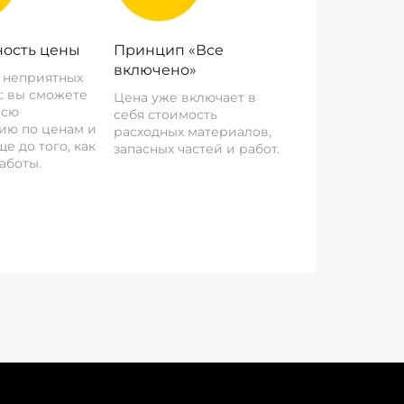
ость цены
Принцип «Все
включено»
о неприятных
: вы сможете
Цена уже включает в
всю
себя стоимость
ию по ценам и
расходных материалов,
е до того, как
запасных частей и работ.
аботы.