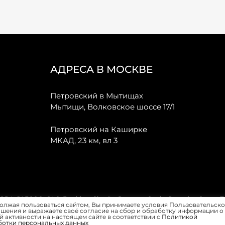
АДРЕСА В МОСКВЕ
Петровский в Мытищах
Мытищи, Волковское шоссе 17/1
Петровский на Каширке
МКАД, 23 км, вл 3
, JAECOO, GAC, Forthing, Citroёn, Peugeot, Opel и Renault в Санкт-
олжая пользоваться сайтом, Вы принимаете условия Пользовательско
шения и выражаете своё согласие на сбор и обработку информации о
 активности на настоящем сайте в соответствии с
Политикой
ботки персональных данных