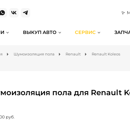
М
ИИ
ВЫКУП АВТО
СЕРВИС
ЗАПЧ
ля
Шумоизоляция пола
Renault
Renault Koleos
моизоляция пола для Renault K
00 руб.