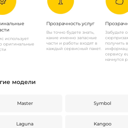
инальные
Прозрачность услуг
Прозрачн
асти
Вы точно будете знать,
Забудьте 
какие именно запасные
сюрпризах
с использует
части и работы входят в
получить 
о оригинальные
каждый сервисный пакет.
информац
сти
сервису ещ
начнутся р
гие модели
Master
Symbol
Laguna
Kangoo