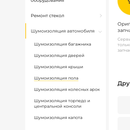
оборудования
Ремонт стекол
Ориг
запч
Шумоизоляция автомобиля
Серви
Шумоизоляция багажника
тольк
запча
Шумоизоляция дверей
Шумоизоляция крыши
Шумоизоляция пола
Дру
Шумоизоляция колесных арок
Шумоизоляция торпедо и
центральной консоли
Шумоизоляция капота