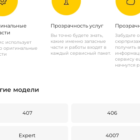
инальные
Прозрачность услуг
Прозрачн
асти
Вы точно будете знать,
Забудьте 
какие именно запасные
сюрпризах
с использует
части и работы входят в
получить 
о оригинальные
каждый сервисный пакет.
информац
сти
сервису ещ
начнутся р
гие модели
407
406
Expert
4007