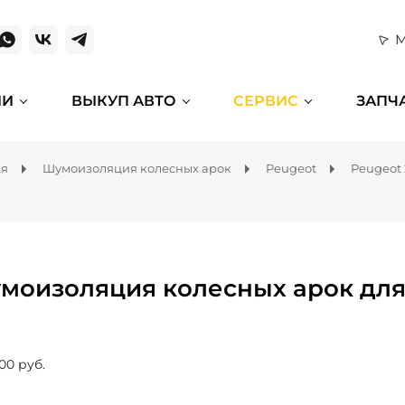
М
ИИ
ВЫКУП АВТО
СЕРВИС
ЗАПЧ
ля
Шумоизоляция колесных арок
Peugeot
Peugeot
моизоляция колесных арок для
00 руб.