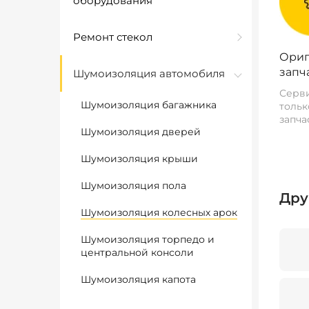
оборудования
Ремонт стекол
Ориг
запч
Шумоизоляция автомобиля
Серви
Шумоизоляция багажника
тольк
запча
Шумоизоляция дверей
Шумоизоляция крыши
Шумоизоляция пола
Дру
Шумоизоляция колесных арок
Шумоизоляция торпедо и
центральной консоли
Шумоизоляция капота