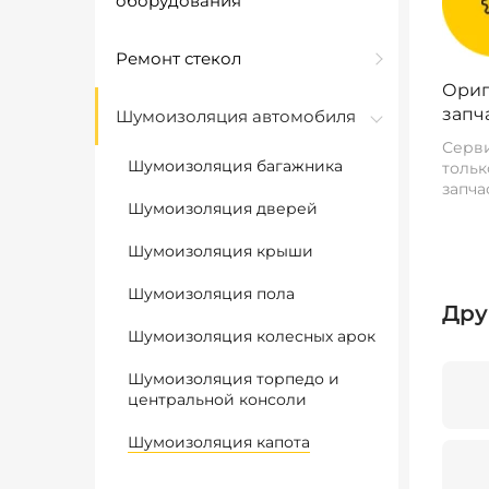
оборудования
Ремонт стекол
Ориг
запч
Шумоизоляция автомобиля
Серви
Шумоизоляция багажника
тольк
запча
Шумоизоляция дверей
Шумоизоляция крыши
Шумоизоляция пола
Дру
Шумоизоляция колесных арок
Шумоизоляция торпедо и
центральной консоли
Шумоизоляция капота