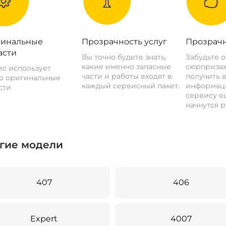
инальные
Прозрачность услуг
Прозрачн
асти
Вы точно будете знать,
Забудьте 
какие именно запасные
сюрпризах
с использует
части и работы входят в
получить 
о оригинальные
каждый сервисный пакет.
информац
сти
сервису ещ
начнутся р
гие модели
407
406
Expert
4007