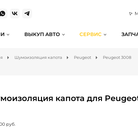
М
ИИ
ВЫКУП АВТО
СЕРВИС
ЗАПЧ
ля
Шумоизоляция капота
Peugeot
Peugeot 3008
моизоляция капота для Peugeo
00 руб.