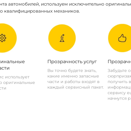
нта автомобилей, используем исключительно оригиналь
ко квалифицированных механиков.
инальные
Прозрачность услуг
Прозрачн
асти
Вы точно будете знать,
Забудьте 
какие именно запасные
сюрпризах
с использует
части и работы входят в
получить 
о оригинальные
каждый сервисный пакет.
информац
сти
сервису ещ
начнутся р