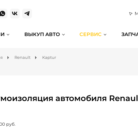
М
ИИ
ВЫКУП АВТО
СЕРВИС
ЗАПЧ
ля
Renault
Kaptur
моизоляция автомобиля Renault
00 руб.