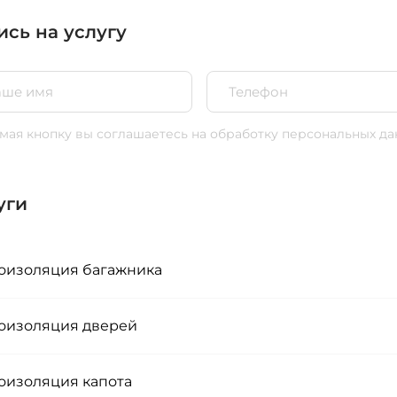
ись на услугу
ая кнопку вы соглашаетесь
на обработку персональных да
уги
изоляция багажника
изоляция дверей
изоляция капота