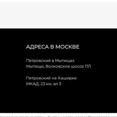
АДРЕСА В МОСКВЕ
Петровский в Мытищах
Мытищи, Волковское шоссе 17/1
Петровский на Каширке
МКАД, 23 км, вл 3
, JAECOO, GAC, Forthing, Citroёn, Peugeot, Opel и Renault в Санкт-