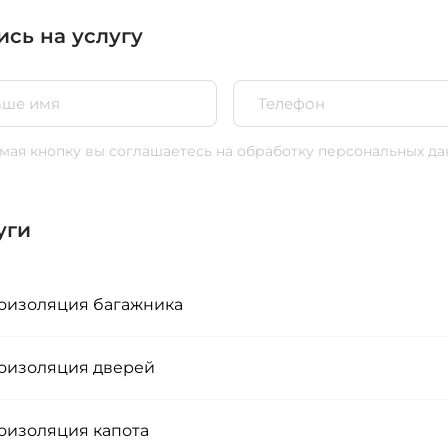
ись на услугу
ая кнопку вы соглашаетесь
на обработку персональных да
уги
изоляция багажника
изоляция дверей
изоляция капота