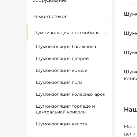
оборудования
Шумо
Ремонт стекол
Шумоизоляция автомобиля
Шумо
Шумоизоляция багажника
Шумо
Шумоизоляция дверей
Шумоизоляция крыши
Шумо
конс
Шумоизоляция пола
Шумоизоляция колесных арок
Шумоизоляция торпедо и
Наш
центральной консоли
Шумоизоляция капота
Мы за
цели