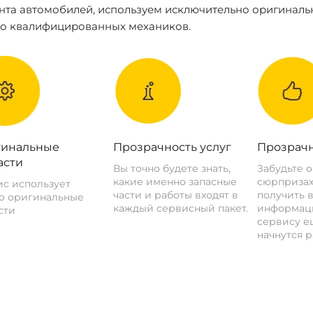
нта автомобилей, используем исключительно оригиналь
ко квалифицированных механиков.
инальные
Прозрачность услуг
Прозрачн
асти
Вы точно будете знать,
Забудьте 
какие именно запасные
сюрпризах
с использует
части и работы входят в
получить 
о оригинальные
каждый сервисный пакет.
информац
сти
сервису ещ
начнутся р