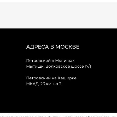
АДРЕСА В МОСКВЕ
Петровский в Мытищах
Мытищи, Волковское шоссе 17/1
Петровский на Каширке
МКАД, 23 км, вл 3
, JAECOO, GAC, Forthing, Citroёn, Peugeot, Opel и Renault в Санкт-