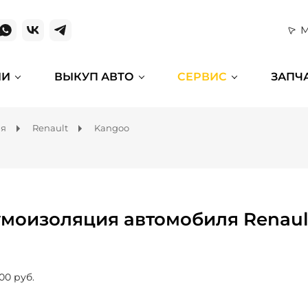
М
ИИ
ВЫКУП АВТО
СЕРВИС
ЗАПЧ
ля
Renault
Kangoo
моизоляция автомобиля Renaul
00 руб.