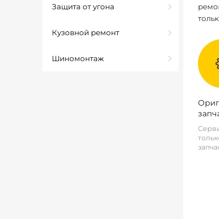
Защита от угона
ремо
толь
Кузовной ремонт
Шиномонтаж
Ориг
запч
Серви
тольк
запча