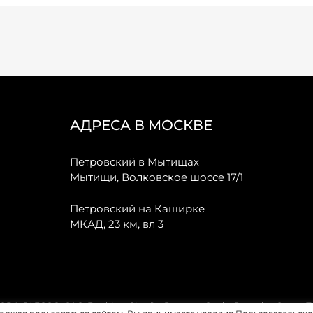
АДРЕСА В МОСКВЕ
Петровский в Мытищах
Мытищи, Волковское шоссе 17/1
Петровский на Каширке
МКАД, 23 км, вл 3
, JAECOO, GAC, Forthing, Citroёn, Peugeot, Opel и Renault в Санкт-