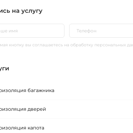
ись на услугу
ая кнопку вы соглашаетесь
на обработку персональных да
уги
изоляция багажника
изоляция дверей
изоляция капота