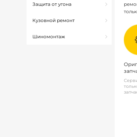
Защита от угона
ремо
толь
Кузовной ремонт
Шиномонтаж
Ориг
запч
Серви
тольк
запча