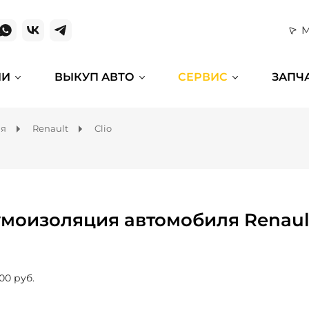
М
ИИ
ВЫКУП АВТО
СЕРВИС
ЗАПЧ
ля
Renault
Clio
моизоляция автомобиля Renault
00 руб.