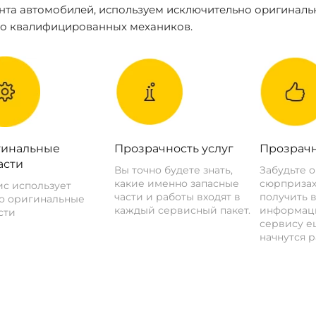
нта автомобилей, используем исключительно оригиналь
ко квалифицированных механиков.
инальные
Прозрачность услуг
Прозрачн
асти
Вы точно будете знать,
Забудьте 
какие именно запасные
сюрпризах
с использует
части и работы входят в
получить 
о оригинальные
каждый сервисный пакет.
информац
сти
сервису ещ
начнутся р