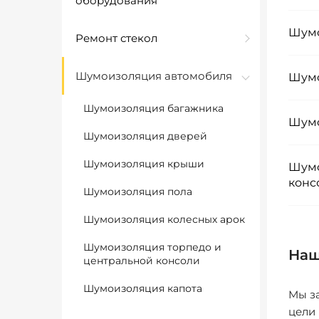
оборудования
Шумо
Ремонт стекол
Шумоизоляция автомобиля
Шумо
Шумоизоляция багажника
Шумо
Шумоизоляция дверей
Шумоизоляция крыши
Шумо
конс
Шумоизоляция пола
Шумоизоляция колесных арок
Шумоизоляция торпедо и
Наш
центральной консоли
Шумоизоляция капота
Мы за
цели