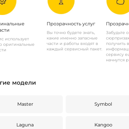
инальные
Прозрачность услуг
Прозрачн
асти
Вы точно будете знать,
Забудьте 
какие именно запасные
сюрпризах
с использует
части и работы входят в
получить 
о оригинальные
каждый сервисный пакет.
информац
сти
сервису ещ
начнутся р
гие модели
Master
Symbol
Laguna
Kangoo