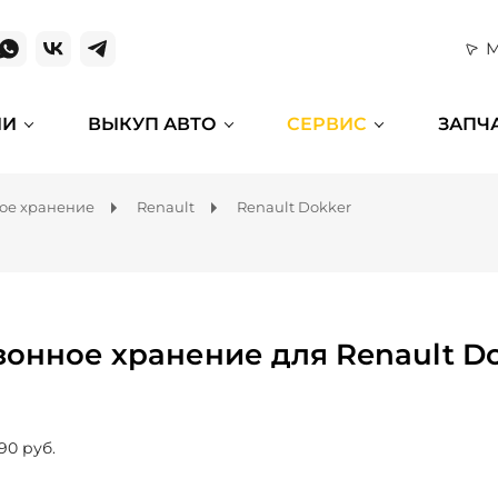
М
ИИ
ВЫКУП АВТО
СЕРВИС
ЗАПЧ
ое хранение
Renault
Renault Dokker
зонное хранение для Renault D
90 руб.