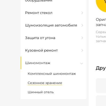
оборудования
Ремонт стекол
Ориг
запч
Шумоизоляция автомобиля
Серви
тольк
Защита от угона
запча
Кузовной ремонт
Шиномонтаж
Дру
Комплексный шиномонтаж
Сезонное хранение
Шинный отель