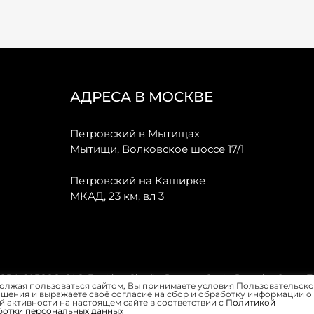
АДРЕСА В МОСКВЕ
Петровский в Мытищах
Мытищи, Волковское шоссе 17/1
Петровский на Каширке
МКАД, 23 км, вл 3
, JAECOO, GAC, Forthing, Citroёn, Peugeot, Opel и Renault в Санкт-
олжая пользоваться сайтом, Вы принимаете условия Пользовательско
шения и выражаете своё согласие на сбор и обработку информации о
 активности на настоящем сайте в соответствии с
Политикой
ботки персональных данных