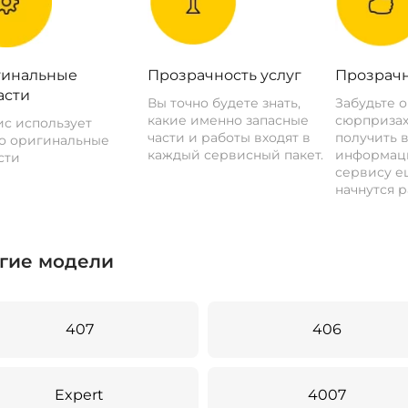
инальные
Прозрачность услуг
Прозрачн
асти
Вы точно будете знать,
Забудьте 
какие именно запасные
сюрпризах
с использует
части и работы входят в
получить 
о оригинальные
каждый сервисный пакет.
информац
сти
сервису ещ
начнутся р
гие модели
407
406
Expert
4007