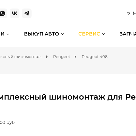
М
ИИ
ВЫКУП АВТО
СЕРВИС
ЗАПЧ
ексный шиномонтаж
Peugeot
Peugeot 408
мплексный шиномонтаж для Pe
00 руб.