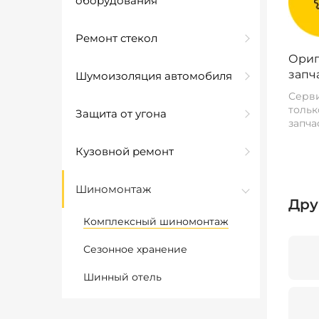
оборудования
Ремонт стекол
Ориг
запч
Шумоизоляция автомобиля
Серви
тольк
Защита от угона
запча
Кузовной ремонт
Шиномонтаж
Дру
Комплексный шиномонтаж
Сезонное хранение
Шинный отель