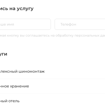
ись на услугу
ая кнопку вы соглашаетесь
на обработку персональных да
уги
лексный шиномонтаж
нное хранение
ый отель