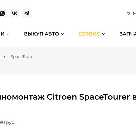
М
ИИ
ВЫКУП АВТО
СЕРВИС
ЗАПЧ
SpaceTourer
номонтаж Citroen SpaceTourer 
90 руб.