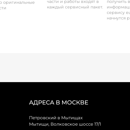
части и работы входят в
получить 
о оригинальные
каждый сервисный пакет.
информац
сти
сервису ещ
начнутся р
АДРЕСА В МОСКВЕ
Петровский в Мытищах
Мытищи, Волковское шоссе 17/1