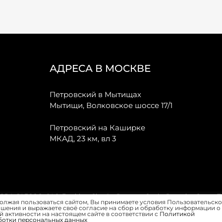
АДРЕСА В МОСКВЕ
Петровский в Мытищах
Мытищи, Волковское шоссе 17/1
Петровский на Каширке
МКАД, 23 км, вл 3
, JAECOO, GAC, Forthing, Citroёn, Peugeot, Opel и Renault в Санкт-
олжая пользоваться сайтом, Вы принимаете условия Пользовательско
шения и выражаете своё согласие на сбор и обработку информации о
 активности на настоящем сайте в соответствии с
Политикой
ботки персональных данных