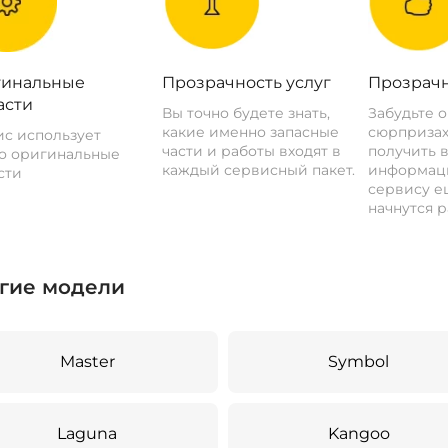
инальные
Прозрачность услуг
Прозрачн
асти
Вы точно будете знать,
Забудьте 
какие именно запасные
сюрпризах
с использует
части и работы входят в
получить 
о оригинальные
каждый сервисный пакет.
информац
сти
сервису ещ
начнутся р
гие модели
Master
Symbol
Laguna
Kangoo