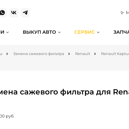
М
ИИ
ВЫКУП АВТО
СЕРВИС
ЗАПЧ
мы
Замена сажевого фильтра
Renault
Renault Kaptu
мена сажевого фильтра для Rena
00 руб.