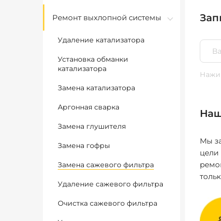
Зап
Ремонт выхлопной системы
Удаление катализатора
Установка обманки
катализатора
Нажим
Замена катализатора
Аргонная сварка
Наш
Замена глушителя
Мы за
Замена гофры
цели
ремо
Замена сажевого фильтра
толь
Удаление сажевого фильтра
Очистка сажевого фильтра