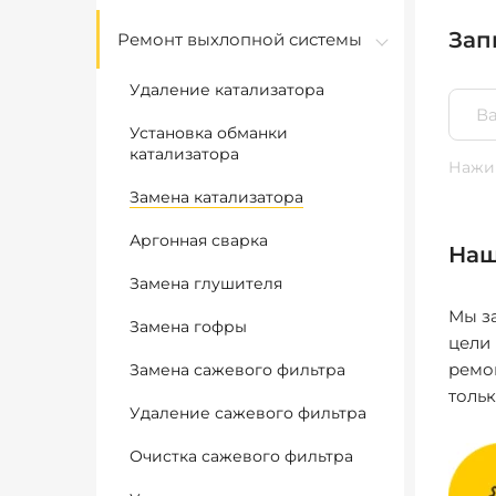
Зап
Ремонт выхлопной системы
Удаление катализатора
Установка обманки
катализатора
Нажим
Замена катализатора
Аргонная сварка
Наш
Замена глушителя
Мы за
Замена гофры
цели
ремо
Замена сажевого фильтра
толь
Удаление сажевого фильтра
Очистка сажевого фильтра