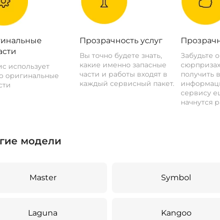
инальные
Прозрачность услуг
Прозрачн
асти
Вы точно будете знать,
Забудьте 
какие именно запасные
сюрпризах
с использует
части и работы входят в
получить 
о оригинальные
каждый сервисный пакет.
информац
сти
сервису ещ
начнутся р
гие модели
Master
Symbol
Laguna
Kangoo