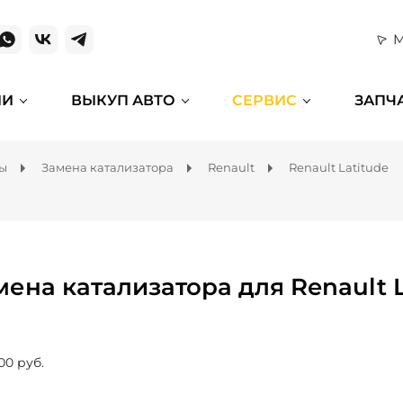
М
ИИ
ВЫКУП АВТО
СЕРВИС
ЗАПЧ
мы
Замена катализатора
Renault
Renault Latitude
мена катализатора для Renault L
00 руб.