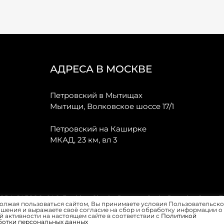
АДРЕСА В МОСКВЕ
Петровский в Мытищах
Мытищи, Волковское шоссе 17/1
Петровский на Каширке
МКАД, 23 км, вл 3
, JAECOO, GAC, Forthing, Citroёn, Peugeot, Opel и Renault в Санкт-
олжая пользоваться сайтом, Вы принимаете условия Пользовательско
шения и выражаете своё согласие на сбор и обработку информации о
 активности на настоящем сайте в соответствии с
Политикой
ботки персональных данных