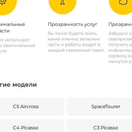
инальные
Прозрачность услуг
Прозрачн
асти
Вы точно будете знать,
Забудьте 
какие именно запасные
сюрпризах
с использует
части и работы входят в
получить 
о оригинальные
каждый сервисный пакет.
информац
сти
сервису ещ
начнутся р
гие модели
C5 Aircross
SpaceTourer
C4 Picasso
C3 Picasso