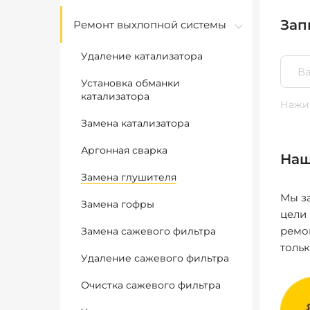
Зап
Ремонт выхлопной системы
Удаление катализатора
Установка обманки
катализатора
Нажим
Замена катализатора
Аргонная сварка
Наш
Замена глушителя
Мы за
Замена гофры
цели
ремо
Замена сажевого фильтра
толь
Удаление сажевого фильтра
Очистка сажевого фильтра