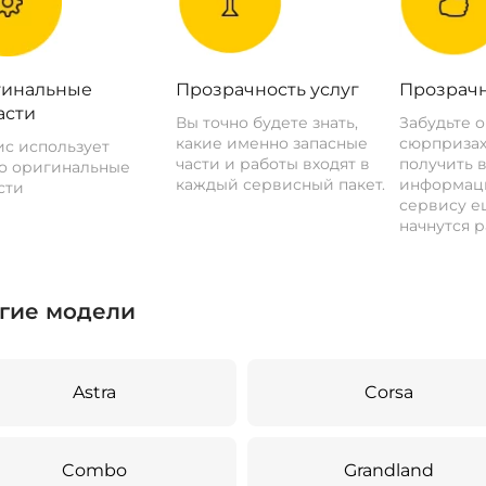
инальные
Прозрачность услуг
Прозрачн
асти
Вы точно будете знать,
Забудьте 
какие именно запасные
сюрпризах
с использует
части и работы входят в
получить 
о оригинальные
каждый сервисный пакет.
информац
сти
сервису ещ
начнутся р
гие модели
Astra
Corsa
Combo
Grandland