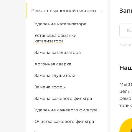
Зап
Ремонт выхлопной системы
Удаление катализатора
Установка обманки
катализатора
Нажим
Замена катализатора
Аргонная сварка
Наш
Замена глушителя
Мы за
Замена гофры
цели
ремо
Замена сажевого фильтра
толь
Удаление сажевого фильтра
Очистка сажевого фильтра