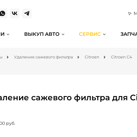
М
ИИ
ВЫКУП АВТО
СЕРВИС
ЗАПЧ
мы
Удаление сажевого фильтра
Citroen
Citroen C4
аление сажевого фильтра для Ci
00 руб.