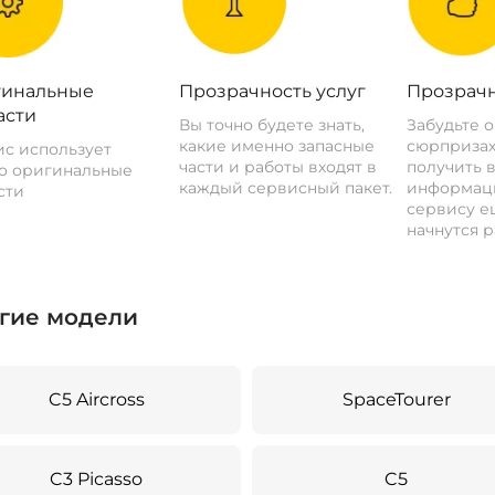
инальные
Прозрачность услуг
Прозрачн
асти
Вы точно будете знать,
Забудьте 
какие именно запасные
сюрпризах
с использует
части и работы входят в
получить 
о оригинальные
каждый сервисный пакет.
информац
сти
сервису ещ
начнутся р
гие модели
C5 Aircross
SpaceTourer
C3 Picasso
C5